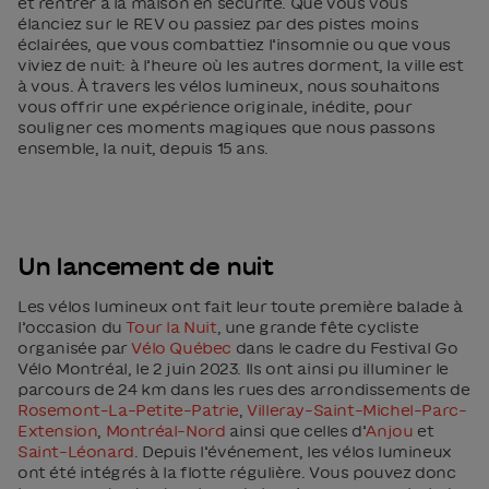
et rentrer à la maison en sécurité. Que vous vous
élanciez sur le REV ou passiez par des pistes moins
éclairées, que vous combattiez l’insomnie ou que vous
viviez de nuit: à l’heure où les autres dorment, la ville est
à vous. À travers les vélos lumineux, nous souhaitons
vous offrir une expérience originale, inédite, pour
souligner ces moments magiques que nous passons
ensemble, la nuit, depuis 15 ans.
Un lancement de nuit
Les vélos lumineux ont fait leur toute première balade à
l’occasion du
Tour la Nuit
, une grande fête cycliste
organisée par
Vélo Québec
dans le cadre du Festival Go
Vélo Montréal, le 2 juin 2023. Ils ont ainsi pu illuminer le
parcours de 24 km dans les rues des arrondissements de
Rosemont–La-Petite-Patrie
,
Villeray-Saint-Michel-Parc-
Extension
,
Montréal-Nord
ainsi que celles d’
Anjou
et
Saint-Léonard
. Depuis l’événement, les vélos lumineux
ont été intégrés à la flotte régulière. Vous pouvez donc