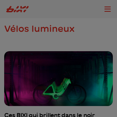
accessibility.skipToMain
Logo Bixi Montréal
Ouvri
Vélos lumineux
Ces BIXI qui brillent dans le noir