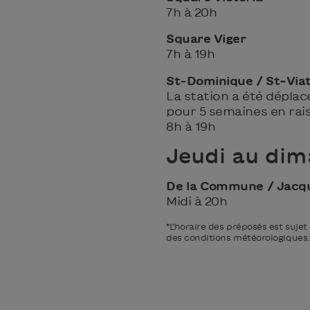
7h à 20h
Square Viger
7h à 19h
St-Dominique / St‑Via
La station a été déplac
pour 5 semaines en rai
8h à 19h
Jeudi au di
De la Commune / Jacq
Midi à 20h
*L’horaire des préposés est suje
des conditions météorologiques.