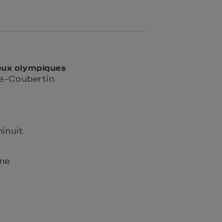
Jeux olympiques
de-Coubertin
minuit
sne