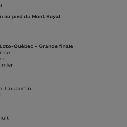
it
n au pied du Mont Royal
e
e
 Loto-Québec – Grande finale
rine
sne
imier
de-Coubertin
it
nuit