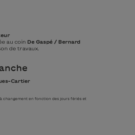
teur
ée au coin
De Gaspé / Bernard
son de travaux.
manche
ues‑Cartier
t à changement en fonction des jours fériés et