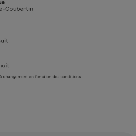
ue
de-Coubertin
nuit
nuit
t à changement en fonction des conditions