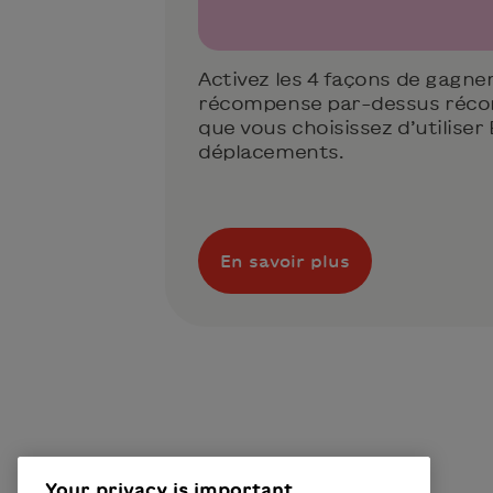
Activez les 4 façons de gagn
récompense par-dessus réco
que vous choisissez d’utiliser 
déplacements.
En savoir plus
Your privacy is important