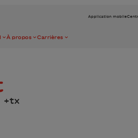
Application mobile
Centr
I
À propos
Carrières
t
 +tx