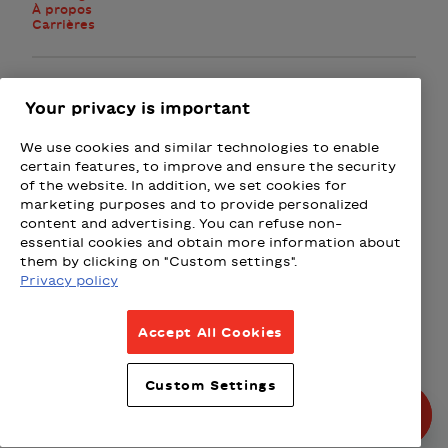
À propos
Carrières
Facebook
Instagram
Twitter
Your privacy is important
We use cookies and similar technologies to enable
M'abonner à l'infolettre
certain features, to improve and ensure the security
of the website. In addition, we set cookies for
marketing purposes and to provide personalized
Présenté par
content and advertising. You can refuse non-
essential cookies and obtain more information about
Loto-Québec - Loteries
Fizz - Forfaits mobiles et Intern
Wealthsimple
Beneva
Rac
them by clicking on "Custom settings".
Privacy policy
Conditions d’utilisation
Accept All Cookies
Politique de confidentialité
Politique intempéries
Custom Settings
Politique de partenariats
© Tous droits réservés 2026.
Produit par La Grange, design
par Principal