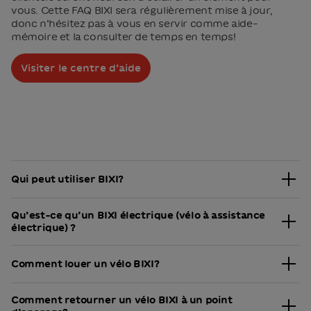
vous. Cette FAQ BIXI sera régulièrement mise à jour,
donc n’hésitez pas à vous en servir comme aide-
mémoire et la consulter de temps en temps!
Visiter le centre d’aide
Qui peut utiliser BIXI?
Toutes les personnes âgées de 14 ans et plus
Qu’est-ce qu’un BIXI électrique (vélo à assistance
mesurant plus de 1,24 mètre (4’1″) peuvent utiliser les
électrique) ?
BIXI réguliers. Les BIXISTES âgés de 14 à 17 ans doivent
détenir au minimum un permis de classe 6D
Il s’agit d’un BIXI auquel un moteur électrique et une
autorisant la conduite d’un cyclomoteur pour utiliser
Comment louer un vélo BIXI?
batterie rechargeable ont été ajoutés afin d’offrir une
les BIXI électriques. Leur abonnement est sous la
assistance au pédalage. Ils sont facilement repérables
responsabilité de leur tuteur légal et doit être acheté
Avec l’application mobile, c’est tout simple!
grâce à leur couleur bleue. Pour profiter de
par celui-ci.
Comment retourner un vélo BIXI à un point
l’assistance électrique et activer la propulsion, il suffit