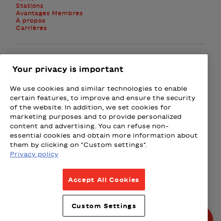
Stations
Avantages Membres
À propos
Carrières
Facebook
Instagram
Twitter
Your privacy is important
We use cookies and similar technologies to enable
M'abonner à l'infolettre
certain features, to improve and ensure the security
of the website. In addition, we set cookies for
marketing purposes and to provide personalized
Présenté par
content and advertising. You can refuse non-
essential cookies and obtain more information about
Loto-Québec - Loteries
Fizz - Forfaits mobiles et Intern
Wealthsimple
Beneva
Rac
them by clicking on "Custom settings".
Privacy policy
Conditions d’utilisation
Accept All Cookies
Politique de confidentialité
Politique intempéries
Custom Settings
Politique de partenariats
© Tous droits réservés 2026.