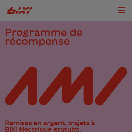
accessibility.skipToMain
Logo Bixi Montréal
Ouvri
Programme de
récompense
Remises en argent, trajets à
BIXI électrique gratuits,