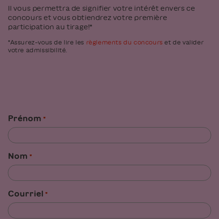
Il vous permettra de signifier votre intérêt envers ce
concours et vous obtiendrez votre première
participation au tirage!*
*Assurez-vous de lire les
règlements du concours
et de valider
votre admissibilité.
«
» indique les champs nécessaires
Prénom
*
*
Nom
*
Courriel
*