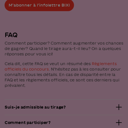
M’abonner à l’infolettre BIXI
FAQ
Comment participer? Comment augmenter vos chances
de gagner? Quand le tirage aura-t-il lieu? On a quelques
réponses pour vous ici!
Cela dit, cette FAQ se veut un résumé des
Règlements
officiels du concours
. N’hésitez pas à les consulter pour
connaître tous les détails. En cas de disparité entre la
FAQ et les règlements officiels, ce sont ces derniers qui
prévalent.
Suis-je admissible au tirage?
Pour être admissible au tirage, vous devez remplir
Comment participer?
toutes les conditions suivantes au moment de votre