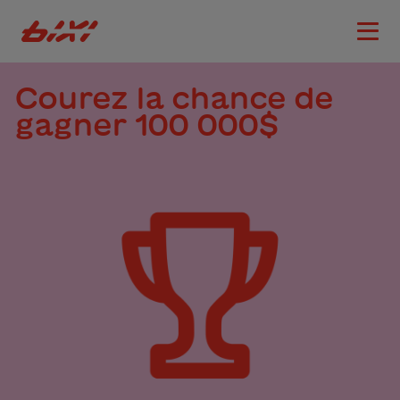
accessibility.skipToMain
Logo Bixi Montréal
Ouvri
Courez la chance de
gagner 100 000$