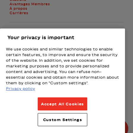
Avantages Membres
À propos
Carrières
Facebook
Instagram
Twitter
Your privacy is important
We use cookies and similar technologies to enable
M'abonner à l'infolettre
certain features, to improve and ensure the security
of the website. In addition, we set cookies for
marketing purposes and to provide personalized
Présenté par
content and advertising. You can refuse non-
essential cookies and obtain more information about
Loto-Québec - Loteries
Fizz - Forfaits mobiles et Intern
Wealthsimple
Beneva
Rac
them by clicking on "Custom settings".
Privacy policy
Conditions d’utilisation
Accept All Cookies
Politique de confidentialité
Politique intempéries
Custom Settings
Politique de partenariats
© Tous droits réservés 2026.
Produit par La Grange, design