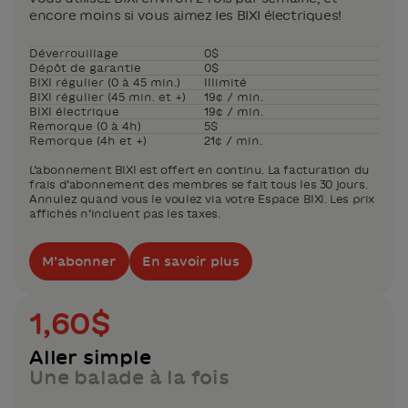
encore moins si vous aimez les BIXI électriques!
Déverrouillage
0$
Dépôt de garantie
0$
BIXI régulier (0 à 45 min.)
Illimité
BIXI régulier (45 min. et +)
19¢ / min.
BIXI électrique
19¢ / min.
Remorque (0 à 4h)
5$
Remorque (4h et +)
21¢ / min.
L’abonnement BIXI est offert en continu. La facturation du
frais d’abonnement des membres se fait tous les 30 jours.
Annulez quand vous le voulez via votre Espace BIXI. Les prix
affichés n’incluent pas les taxes.
M’abonner
En savoir plus
1,60$
Aller simple
Une balade à la fois