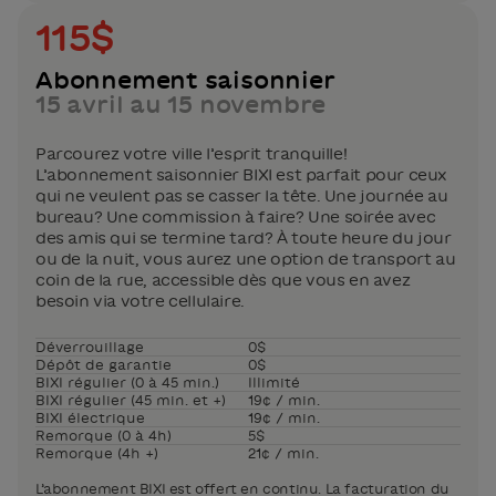
115$
Abonnement saisonnier
15 avril au 15 novembre
Parcourez votre ville l’esprit tranquille!
L’abonnement saisonnier BIXI est parfait pour ceux
qui ne veulent pas se casser la tête. Une journée au
bureau? Une commission à faire? Une soirée avec
des amis qui se termine tard? À toute heure du jour
ou de la nuit, vous aurez une option de transport au
coin de la rue, accessible dès que vous en avez
besoin via votre cellulaire.
Déverrouillage
0$
Dépôt de garantie
0$
BIXI régulier (0 à 45 min.)
Illimité
BIXI régulier (45 min. et +)
19¢ / min.
BIXI électrique
19¢ / min.
Remorque (0 à 4h)
5$
Remorque (4h +)
21¢ / min.
L’abonnement BIXI est offert en continu. La facturation du