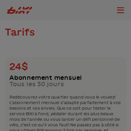
accessibility.skipToMain
Logo Bixi Montréal
Ouvri
Tarifs
24$
Abonnement mensuel
Tous les 30 jours
Redécouvrez votre quartier quand vous le voulez!
L’abonnement mensuel s’adapte parfaitement à vos
besoins et vos envies. Que ce soit pour tester le
service BIXI à fond, pédaler durant les plus beaux
mois de l’année ou vous lancer un défi personnel de
vélo, c’est ce qu’il vous faut! Ne passez pas à côté si
vous utilisez BIXI environ 2 fois par semaine, et