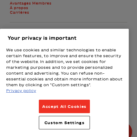
Avantages Membres
À propos
Carrières
Facebook
Instagram
Twitter
Your privacy is important
We use cookies and similar technologies to enable
M'abonner à l'infolettre
certain features, to improve and ensure the security
of the website. In addition, we set cookies for
marketing purposes and to provide personalized
Présenté par
content and advertising. You can refuse non-
essential cookies and obtain more information about
Loto-Québec - Loteries
Fizz - Forfaits mobiles et Intern
Wealthsimple
Beneva
Rac
them by clicking on "Custom settings".
Privacy policy
Conditions d’utilisation
Accept All Cookies
Politique de confidentialité
Politique intempéries
Custom Settings
Politique de partenariats
© Tous droits réservés 2026.
Produit par La Grange, design