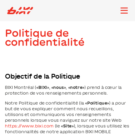
accessibility.skipToMain
Logo Bixi Montréal
Ouvri
Politique de
confidentialité
Objectif de la Politique
BIXI Montréal («
BIXI
», «
nous
», «
notre
») prend à cœur la
protection de vos renseignements personnels.
Notre Politique de confidentialité (la «
Politique
») a pour
but de vous expliquer comment nous recueillons,
utilisons et communiquons vos renseignements
personnels lorsque vous naviguez sur notre site Web
https://www.bixi.com
(le «
Site
»), lorsque vous utilisez les
fonctionnalités de notre application BIXI MOBILE