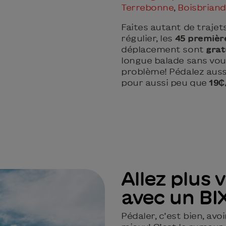
Terrebonne
,
Boisbriand
Faites autant de trajets
régulier, les
45 premièr
déplacement sont
grat
longue balade sans vou
problème! Pédalez auss
pour aussi peu que
19₵
Allez plus v
avec un BIX
Pédaler, c’est bien, avoir