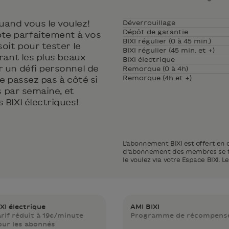
and vous le voulez!
Déverrouillage
Dépôt de garantie
te parfaitement à vos
BIXI régulier (0 à 45 min.)
soit pour tester le
BIXI régulier (45 min. et +)
urant les plus beaux
BIXI électrique
r un défi personnel de
Remorque (0 à 4h)
Remorque (4h et +)
Ne passez pas à côté si
is par semaine, et
 BIXI électriques!
L’abonnement BIXI est offert en c
d’abonnement des membres se fai
le voulez via votre Espace BIXI. L
XI électrique
AMI BIXI
arif réduit à 19¢/minute
Programme de récompens
our les abonnés