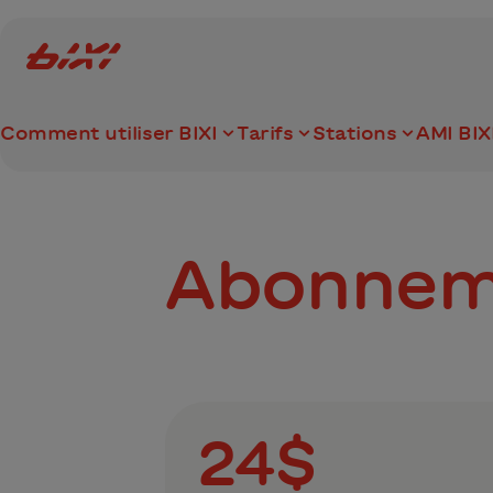
accessibility.skipToMain
Logo Bixi Montréal
Comment utiliser BIXI
Tarifs
Stations
AMI BIX
Abonneme
24$