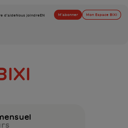
M'abonner
Mon Espace BIXI
e d'aide
Nous joindre
EN
IXI
mensuel
urs