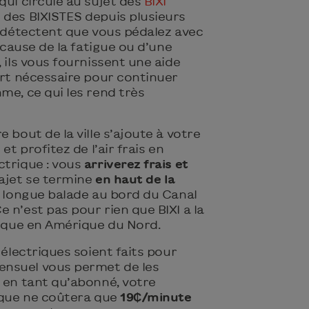
qui circule au sujet des
BIXI
 des BIXISTES depuis plusieurs
s détectent que vous pédalez avec
à cause de la fatigue ou d’une
, ils vous fournissent une aide
ort nécessaire pour continuer
me, ce qui les rend très
 bout de la ville s’ajoute à votre
et profitez de l’air frais en
ctrique : vous
arriverez frais et
rajet se termine
en haut de la
ne longue balade au bord du Canal
 n’est pas pour rien que BIXI a la
rique en Amérique du Nord.
 électriques soient faits pour
nsuel vous permet de les
 en tant qu’abonné, votre
rique ne coûtera que
19₵/minute