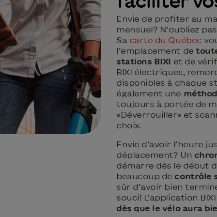
faciliter 
Envie de profiter au 
mensuel? N’oubliez pas 
Sa
carte du Québec
vou
l’emplacement de
toute
stations BIXI
et de vérif
BIXI électriques, remor
disponibles à chaque st
également une
méthode
toujours à portée de ma
«Déverrouiller» et scan
choix.
Envie d’avoir l’heure ju
déplacement? Un
chro
démarre dès le début de
beaucoup de
contrôle s
sûr d’avoir bien termin
souci! L’application BI
dès que le vélo aura bie