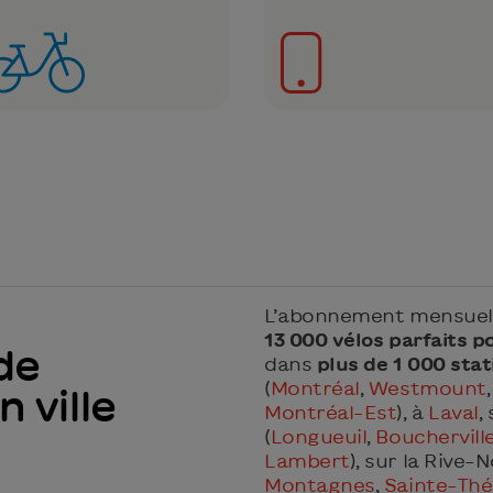
L’abonnement mensuel m
13 000 vélos parfaits po
de
dans
plus de 1 000 stat
(
Montréal
,
Westmount
 ville
Montréal-Est
), à
Laval
,
(
Longueuil
,
Bouchervill
Lambert
), sur la Rive-N
Montagnes
,
Sainte-Thé