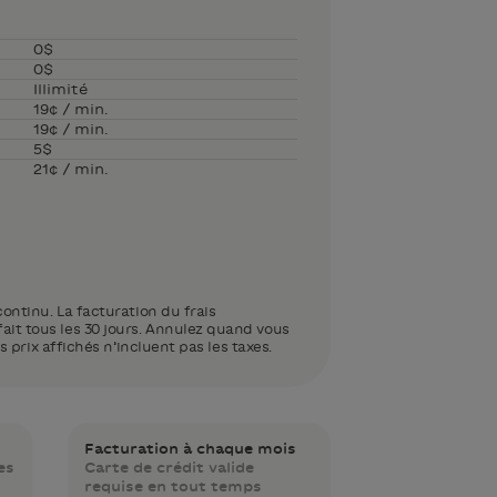
0$
0$
Illimité
19¢ / min.
19¢ / min.
5$
21¢ / min.
ontinu. La facturation du frais
t tous les 30 jours. Annulez quand vous
es prix affichés n’incluent pas les taxes.
Facturation à chaque mois
es
Carte de crédit valide
requise en tout temps