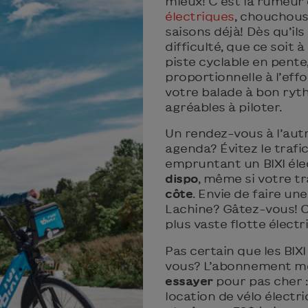
mieux! C’est la rumeur 
électriques
, chouchous
saisons déjà! Dès qu’il
difficulté, que ce soit 
piste cyclable en pente
proportionnelle à l’eff
votre balade à bon ryth
agréables à piloter.
Un rendez-vous à l’autre
agenda? Évitez le trafic 
empruntant un BIXI éle
dispo
, même si votre t
côte
. Envie de faire u
Lachine? Gâtez-vous! Ce
plus vaste flotte élect
Pas certain que les BIXI
vous? L’abonnement me
essayer
pour pas cher :
location de vélo élect