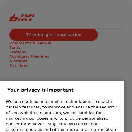
Logo Bixi Montréal
Télécharger l'application
Comment utiliser BIXI
Tarifs
Stations
Avantages Membres
À propos
Carrières
Facebook
Instagram
Twitter
Your privacy is important
We use cookies and similar technologies to enable
M'abonner à l'infolettre
certain features, to improve and ensure the security
of the website. In addition, we set cookies for
marketing purposes and to provide personalized
Présenté par
content and advertising. You can refuse non-
essential cookies and obtain more information about
Loto-Québec - Loteries
Fizz - Forfaits mobiles et Intern
Wealthsimple
Beneva
Rac