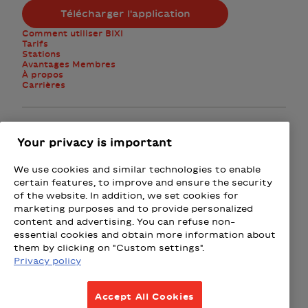
Montréal, WB Games MTL
Télécharger l'application
Comment utiliser BIXI
Tarifs
Stations
Avantages Membres
À propos
Carrières
Facebook
Instagram
Twitter
Your privacy is important
We use cookies and similar technologies to enable
M'abonner à l'infolettre
certain features, to improve and ensure the security
of the website. In addition, we set cookies for
marketing purposes and to provide personalized
Présenté par
content and advertising. You can refuse non-
essential cookies and obtain more information about
Loto-Québec - Loteries
Fizz - Forfaits mobiles et Intern
Wealthsimple
Beneva
Rac
them by clicking on "Custom settings".
Privacy policy
Conditions d’utilisation
Accept All Cookies
Politique de confidentialité