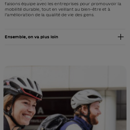
faisons équipe avec les entreprises pour promouvoir la
mobilité durable, tout en veillant au bien-être et à
l’amélioration de la qualité de vie des gens.
Ensemble, on va plus loin
Académie Asylum, Accenture, ACS – Radio-Canada,
Akkodis, Artelia Canada inc., ARTM, Autodesk, Bayard
Presse Canada Inc., Bell, Beneva inc., BNP Paribas, CAE,
CCQ, Cégep André-Laurendeau, Cégep du Vieux
Montréal, Cégep Marie-Victorin, Centre de services
scolaire de Montréal, CGI, CHU Sainte-Justine, CHUM,
CIMA+, Cinesite Inc, CIUSSS Centre Sud, CIUSSS du
Centre-Ouest-de-l’Île-de-Montréal, CIUSSS-du-Nord-
de-l’île-de-Montréal, Clark Influence, Collège
Ahuntsic, Collège André-Grasset, Collège de
Maisonneuve, Collège Jean-de-Brébeuf, Collège
Montmorency, Compulsion Games, Conseil des arts et
des lettres du Québec, Corner Collection, Centre de
services scolaire Marguerite-Bourgeoys, Dassault
Systemes , Davidson Canada , Dawson College,