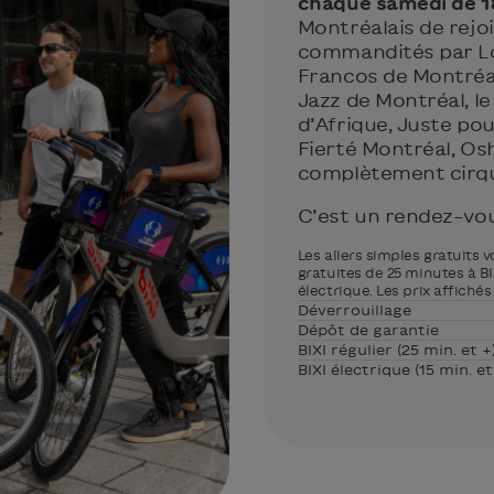
chaque samedi de 1
Montréalais de rejo
commandités par Lo
Francos de Montréal,
Jazz de Montréal, le
d’Afrique, Juste pour
Fierté Montréal, O
complètement cirq
C’est un rendez-vo
Les allers simples gratuits
gratuites de 25 minutes à BIX
électrique. Les prix affichés
Déverrouillage
Dépôt de garantie
BIXI régulier (25 min. et +
BIXI électrique (15 min. et