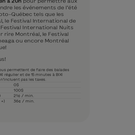
8h à 20h
pour permettre aux
indre les événements de l’été
to-Québec tels que les
 le Festival International de
 Festival International Nuits
 rire Montréal, le Festival
sheaga ou encore Montréal
ue!
us!
 vous permettent de faire des balades
I régulier et de 15 minutes à BIXI
 n’incluent pas les taxes.
0$
100$
)
21¢ / min.
 +)
36¢ / min.