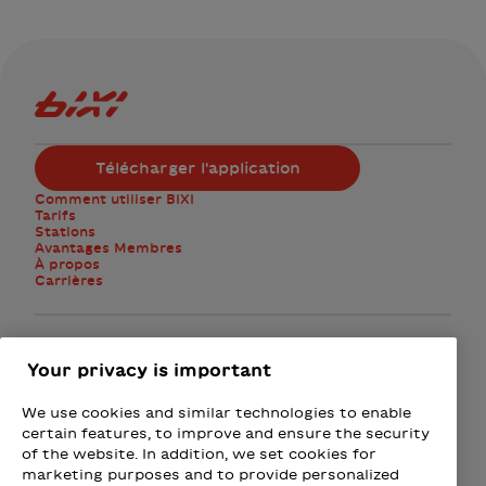
Logo Bixi Montréal
Télécharger l'application
Comment utiliser BIXI
Tarifs
Stations
Avantages Membres
À propos
Carrières
Facebook
Instagram
Twitter
Your privacy is important
We use cookies and similar technologies to enable
M'abonner à l'infolettre
certain features, to improve and ensure the security
of the website. In addition, we set cookies for
marketing purposes and to provide personalized