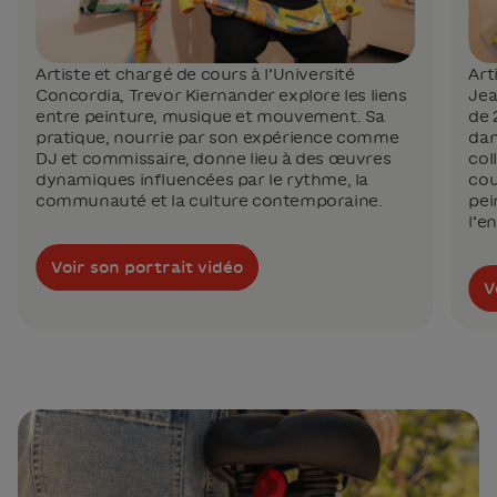
Artiste et chargé de cours à l’Université
Art
Concordia, Trevor Kiernander explore les liens
Jea
entre peinture, musique et mouvement. Sa
de 
pratique, nourrie par son expérience comme
dan
DJ et commissaire, donne lieu à des œuvres
col
dynamiques influencées par le rythme, la
cou
communauté et la culture contemporaine.
pei
l’e
Voir son portrait vidéo
V