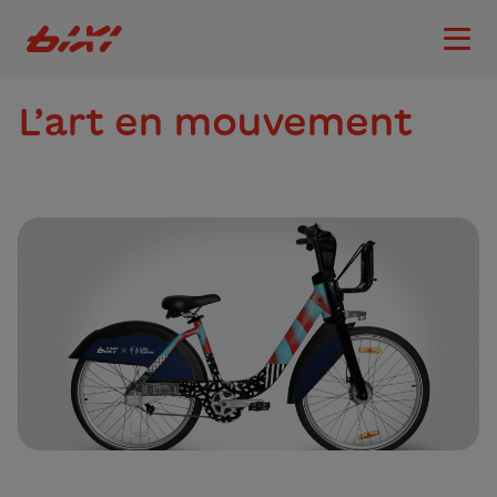
accessibility.skipToMain
Logo Bixi Montréal
Ouvri
L’art en mouvement