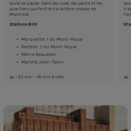
la vie se passe: dans les rues, les parcs et les
œuv
quartiers qui font le caractère unique de
tra
Montréal.
l’o
Stations BIXI
Sta
Marquette / du Mont-Royal
Resther / du Mont-Royal
Métro Beaubien
Marché Jean-Talon
~3,2 km · ~16 min à vélo
~