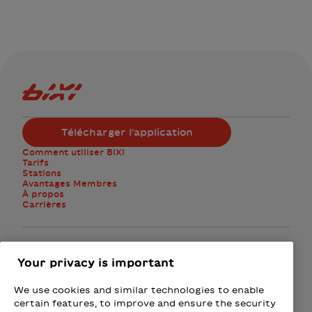
Logo Bixi Montréal
Télécharger l'application
Comment utiliser BIXI
Tarifs
Stations
Avantages Membres
À propos
Carrières
Facebook
Instagram
Twitter
Your privacy is important
We use cookies and similar technologies to enable
M'abonner à l'infolettre
certain features, to improve and ensure the security