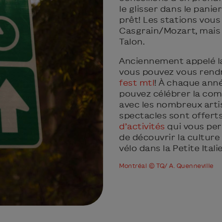
le glisser dans le panier
prêt! Les stations vou
Casgrain/Mozart, mais 
Talon.
Anciennement appelé la
vous pouvez vous rendre
fest mtl
! À chaque anné
pouvez célébrer la com
avec les nombreux arti
spectacles sont offerts
d’activités
qui vous pe
de découvrir la culture 
vélo dans la Petite Ital
Montréal © TQ/ A. Quenneville