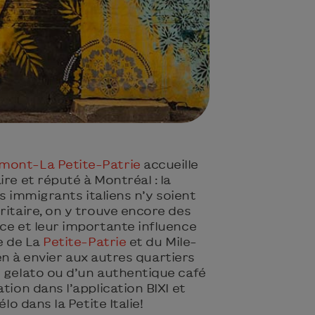
mont-La Petite-Patrie
accueille
ire et réputé à Montréal : la
les immigrants italiens n’y soient
ritaire, on y trouve encore des
ce et leur importante influence
ne de La
Petite-Patrie
et du Mile-
rien à envier aux autres quartiers
n gelato ou d’un authentique café
tion dans l’application BIXI et
élo dans la Petite Italie!