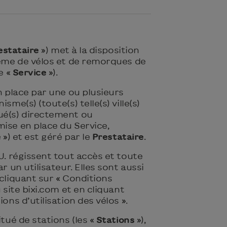
estataire
») met à la disposition
tème de vélos et de remorques de
e «
Service
»).
en place par une ou plusieurs
sme(s) (toute(s) telle(s) ville(s)
ué(s) directement ou
ise en place du Service,
e
») et est géré par le
Prestataire
.
.U. régissent tout accès et toute
ar un utilisateur. Elles sont aussi
 cliquant sur « Conditions
u site bixi.com et en cliquant
ions d’utilisation des vélos ».
itué de stations (les «
Stations
»),