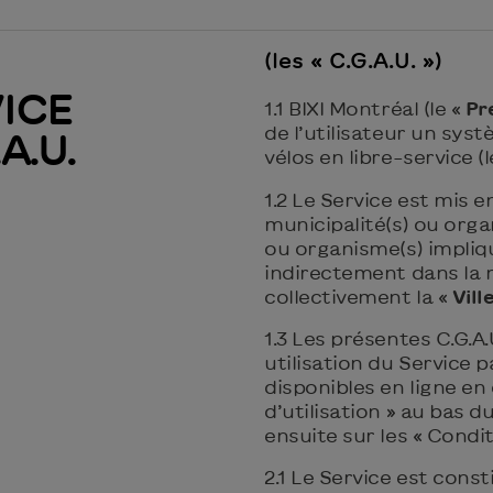
(les « C.G.A.U. »)
ICE
1.1 BIXI Montréal (le «
Pr
de l’utilisateur un sys
A.U.
vélos en libre-service (l
1.2 Le Service est mis 
municipalité(s) ou organi
ou organisme(s) impliq
indirectement dans la m
collectivement la «
Vill
1.3 Les présentes C.G.A
utilisation du Service p
disponibles en ligne en
d’utilisation » au bas d
ensuite sur les « Condit
2.1 Le Service est const