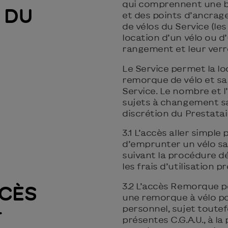
qui comprennent une b
 DU
et des points d’ancrage
de vélos du Service (les
location d’un vélo ou d
rangement et leur verro
Le Service permet la lo
remorque de vélo et sa 
Service. Le nombre et 
sujets à changement san
discrétion du Prestatai
3.1 L’accès aller simple 
d’emprunter un vélo sa
suivant la procédure déc
les frais d’utilisation pr
3.2 L’accès Remorque p
CÈS
une remorque à vélo pou
+
personnel, sujet toute
présentes C.G.A.U., à la