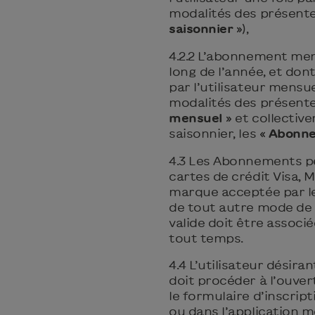
modalités des présentes
saisonnier
»),
4.2.2 L’abonnement mens
long de l’année, et don
par l’utilisateur men
modalités des présentes
mensuel
» et collecti
saisonnier, les «
Abonn
4.3 Les Abonnements p
cartes de crédit Visa,
marque acceptée par le P
de tout autre mode de 
valide doit être associ
tout temps.
4.4 L’utilisateur dési
doit procéder à l’ouve
le formulaire d’inscript
ou dans l’application m