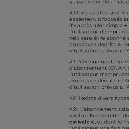
au paiement des frais d’u
3.3 L’accès aller simpl
également proposés en
(l’ « accès aller simple
l’utilisateur d’emprun
vélo sans être abonné a
procédure décrite à l’Ar
d’utilisation prévus à l’A
4.1 L’abonnement, qui es
d’abonnement (Cf. Articl
l’utilisateur d’emprunte
procédure décrite à l’Ar
d’utilisation prévus à l’A
4.2 Il existe divers typ
4.2.1 L’abonnement saiso
avril au 15 novembre d
estivale
»), et dont le 
l’utilisateur une fois