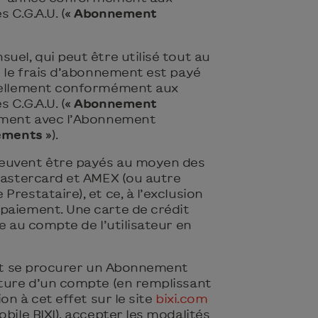
 C.G.A.U. («
Abonnement
uel, qui peut être utilisé tout au
t le frais d’abonnement est payé
suellement conformément aux
 C.G.A.U. («
Abonnement
vement avec l’Abonnement
ements
»).
euvent être payés au moyen des
 Mastercard et AMEX (ou autre
restataire), et ce, à l’exclusion
paiement. Une carte de crédit
ée au compte de l’utilisateur en
rant se procurer un Abonnement
rture d’un compte (en remplissant
ion à cet effet sur le site
bixi.com
obile BIXI), accepter les modalités