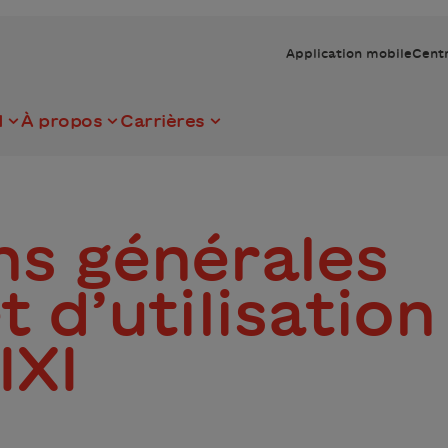
Application mobile
Centr
I
À propos
Carrières
ns générales
t d’utilisation
IXI