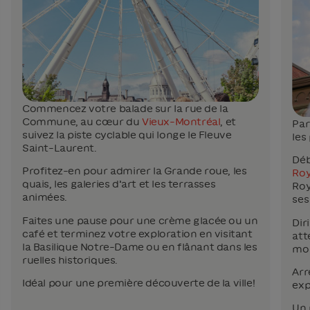
Commencez votre balade sur la rue de la
Commune, au cœur du
Vieux-Montréal
, et
Par
suivez la piste cyclable qui longe le Fleuve
les
Saint-Laurent.
Déb
Profitez-en pour admirer la Grande roue, les
Roy
quais, les galeries d’art et les terrasses
Roy
animées.
ses
Faites une pause pour une crème glacée ou un
Dir
café et terminez votre exploration en visitant
att
la Basilique Notre-Dame ou en flânant dans les
mon
ruelles historiques.
Arr
Idéal pour une première découverte de la ville!
exp
Un 