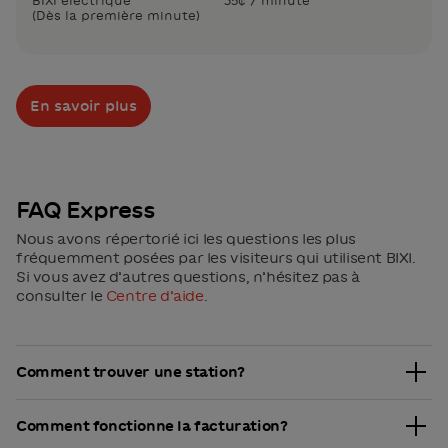
(Dès la première minute)
En savoir plus
FAQ Express
Nous avons répertorié ici les questions les plus
fréquemment posées par les visiteurs qui utilisent BIXI.
Si vous avez d’autres questions, n’hésitez pas à
consulter le
Centre d’aide
.
Comment trouver une station?
Vous pouvez utiliser la
carte des stations de notre site
Comment fonctionne la facturation?
web
ou
celle de l’application BIXI
pour repérer les
stations dans la ville.