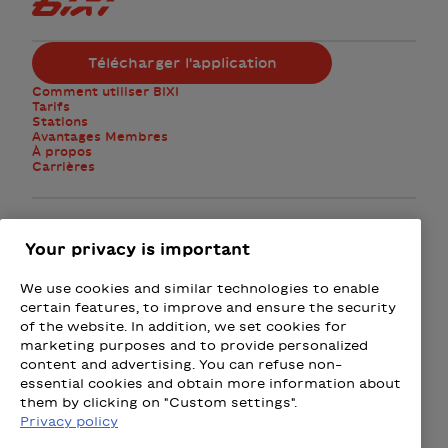
Logo Bixi Montréal
Télécharger l'application
Comment utiliser BIXI
Tarifs
Stations
Avantages Membres
À propos
Carrières
Facebook
Instagram
Twitter
Your privacy is important
We use cookies and similar technologies to enable
M'abonner à l'infolettre
certain features, to improve and ensure the security
of the website. In addition, we set cookies for
marketing purposes and to provide personalized
Présenté par
content and advertising. You can refuse non-
essential cookies and obtain more information about
Loto-Québec - Loteries
Fizz - Forfaits mobiles et Intern
Wealthsimple
Beneva
Rac
them by clicking on "Custom settings".
Privacy policy