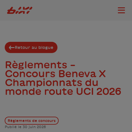
accessibility.skipToMain
Logo Bixi Montréal
Ouvri
Retour au blogue
Règlements –
Concours Beneva X
Championnats du
monde route UCI 2026
Règlements de concours
Publié le 30 juin 2026