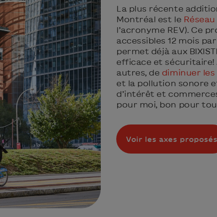
La plus récente additio
Montréal est le
Réseau 
l’acronyme REV). Ce pr
accessibles 12 mois par
permet déjà aux BIXIST
efficace et sécuritaire
autres, de
diminuer les
et la pollution sonore e
d’intérêt et commerces
pour moi, bon pour tou
Voir les axes proposé