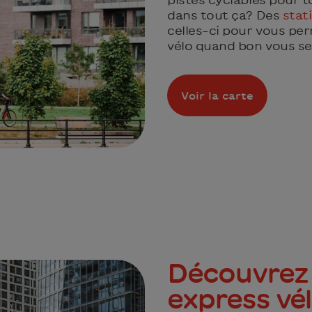
dans tout ça? Des
stat
celles-ci pour vous pe
vélo quand bon vous s
Voir la carte
Découvrez 
express vé