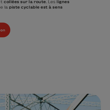
nt
collées sur la route
. Les
lignes
ue la
piste cyclable est à sens
ion