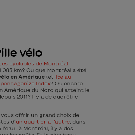
ille vélo
tes cyclables de Montréal
 1 083 km? Ou que Montréal a été
 vélo en Amérique
(et
15e au
penhagenize Index
? Ou encore
 en Amérique du Nord qui atteint le
puis 2011? Il y a de quoi être
r vous offrir un grand choix de
tes d’
un quartier à l’autre
, dans
 l’eau : à Montréal, il y a des
ous les goûts. Et le plus beau