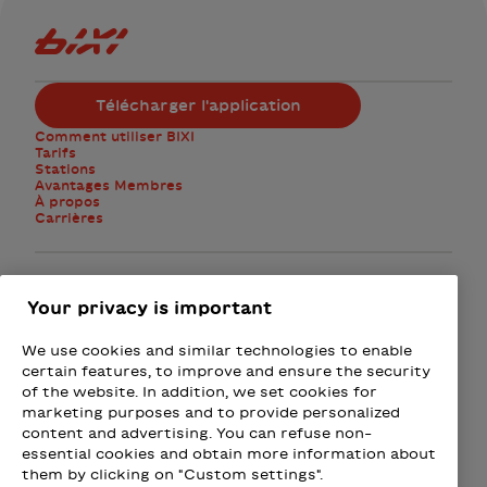
Logo Bixi Montréal
Télécharger l'application
Comment utiliser BIXI
Tarifs
Stations
Avantages Membres
À propos
Carrières
Facebook
Instagram
Twitter
Your privacy is important
We use cookies and similar technologies to enable
M'abonner à l'infolettre
certain features, to improve and ensure the security
of the website. In addition, we set cookies for
marketing purposes and to provide personalized
Présenté par
content and advertising. You can refuse non-
essential cookies and obtain more information about
Loto-Québec - Loteries
Fizz - Forfaits mobiles et Intern
Wealthsimple
Beneva
Rac
them by clicking on "Custom settings".